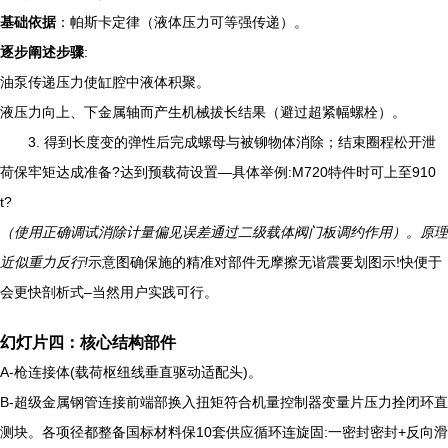
基础依据
：帕斯卡定律（液体压力可等强传递）。
逐步阐述步骤
:
油泵传递压力使缸腔中液体积聚。
液压力向上、下金属轴而产生机械拔长结果（避过超紧幅螺栓）。
3. 得到长度变的弹性后完成螺母与被铆物体消除；结束圈程松开泄
荷保牢矩达成准备?达到预载荷设置—具体举例:M720特件时可上至910
t?
（使用正确调试消除计量偏见误差通过二级载体阀门板调约作用）。原理
近似重力反行!
示意图确保施的精准对部件无摩擦无谐震要划图示!快便于
会更快剖析式–当然用户实践可行。
幻灯片四：核心结构部件
A-枪连接体(载荷枢纽线垂直驱动适配头)。
B-超级金属钢管连接前端部换入扭矩符合机量控制器变量片压力拴闭环直
测块。各项径都整备国标材料保10套供应循环连旋固:一密封密封+反向滑