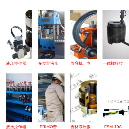
液压拉伸器
多功能液压
卷弯机、卷
一体螺栓拉
与螺栓拉伸
机与四柱三
圆机与先进
伸器常用螺
器 选择与
梁液压机及
弯曲成型设
栓拉伸器
应用 – 多级
液压拉伸器
备 现代精
ims螺栓拉
与双级技术
的技术解析
密加工的核
伸器厂家-
深度解析
与应用
心力量
万通商务网
【高清图
析】
液压拉伸器
PRIMO普
吉林液压扳
FSM-10A