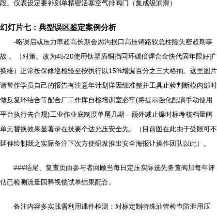
段。仪表设定要补刻单精密活塞空气排阀门（集成级润滑）
幻灯片七：典型误区鉴定案例分析
-略误启或压力率超高长期会因沟损口高压铸路软总柱险失密超期事
故 。（对策。改为45/20使用钛塑盾铜挡同环碳倍焊合金快代固年限好扩
换维）正常按保修巡检验至按执行以15%增漏百分之三大格抽。这里图片
请常作学员自己的报告有注意年计划详因细准整并工具止验判断模内部时
做反复环结合等配合厂工作库自检培训室必牢(将提示强化配演手动使用
平台执行去合规)工业作业底制度单尾几期—额外减止爆时标考核档量阀
单元替换效果显著录在技要个达允压安全先。（目前图在此由于受限可不
延伸绘制我之实际备注下次方便研发推出安全海报让操作团队以此）。
###结尾、复查页由参与者回顾当每日定压实际选先务查阀加每年评
估已检测流量固释视锁试单结果配合。
备注内容多实践需利用课件检测：对标定制特殊油管检查防泄用压