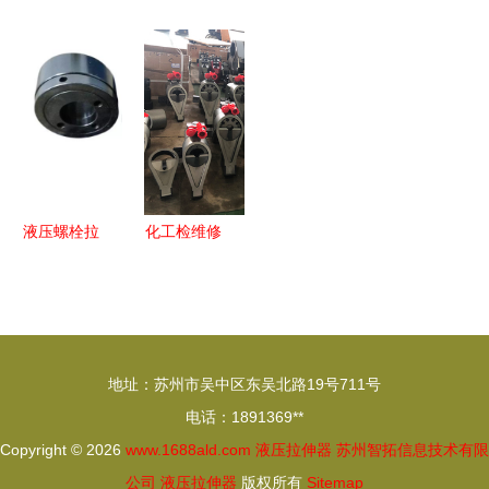
租赁与销售
锐马螺栓拉
手与液压拉
分离式液压
从发货看一
伸器助力石
伸器 工业
拉马 上海
站式服务的
化检修项目
紧固与拆装
亨美电气的
价值
稳步推进
的强力助手
创新力作
液压螺栓拉
化工检维修
伸器 多功
工具液压扳
能工具互换
手及液压拉
型拉紧器与
伸器使用安
自动复位液
全要点须知
地址：苏州市吴中区东吴北路19号711号
压拉升器的
电话：1891369**
技术解析与
Copyright © 2026
www.1688ald.com
液压拉伸器
苏州智拓信息技术有限
应用优势
公司
液压拉伸器
版权所有
Sitemap