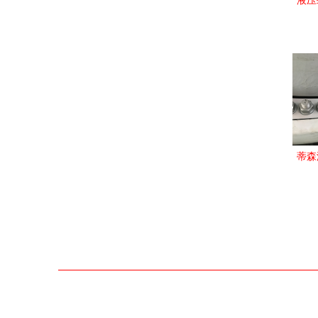
液压
蒂森