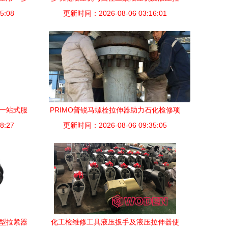
图析】
5:08
更新时间：2026-08-06 03:16:01
伸器的技术解析与应用
看一站式服
PRIMO普锐马螺栓拉伸器助力石化检修项
8:27
更新时间：2026-08-06 09:35:05
目稳步推进
换型拉紧器
化工检维修工具液压扳手及液压拉伸器使