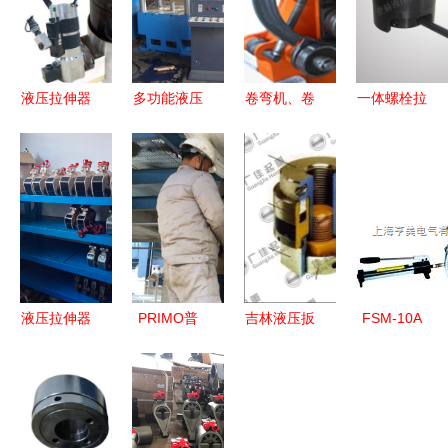
液压拉伸器
多功能液压
卷弯机、卷
一体螺栓拉
与螺栓拉伸
机与四柱三
圆机与先进
伸器常用螺
器 选择与
梁液压机及
弯曲成型设
栓拉伸器
应用 – 多级
液压拉伸器
备 现代精
ims螺栓拉
与双级技术
的技术解析
密加工的核
伸器厂家-
深度解析
与应用
心力量
万通商务网
【高清图
析】
液压拉伸器
PRIMO普
吉林液压扳
FSM-10A
租赁与销售
锐马螺栓拉
手与液压拉
分离式液压
从发货看一
伸器助力石
伸器 工业
拉马 上海
站式服务的
化检修项目
紧固与拆装
亨美电气的
价值
稳步推进
的强力助手
创新力作